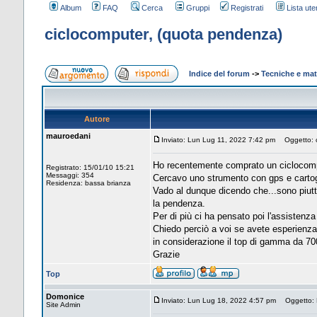
Album
FAQ
Cerca
Gruppi
Registrati
Lista uten
ciclocomputer, (quota pendenza)
Indice del forum
->
Tecniche e mate
Autore
mauroedani
Inviato: Lun Lug 11, 2022 7:42 pm
Oggetto: c
Ho recentemente comprato un ciclocompu
Registrato: 15/01/10 15:21
Messaggi: 354
Cercavo uno strumento con gps e cartograf
Residenza: bassa brianza
Vado al dunque dicendo che...sono piutt
la pendenza.
Per di più ci ha pensato poi l'assistenz
Chiedo perciò a voi se avete esperienza
in considerazione il top di gamma da 700
Grazie
Top
Domonice
Inviato: Lun Lug 18, 2022 4:57 pm
Oggetto: R
Site Admin