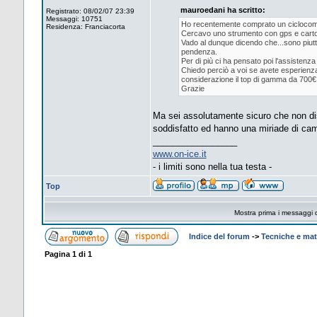
mauroedani ha scritto:
Registrato: 08/02/07 23:39
Messaggi: 10751
Ho recentemente comprato un ciclocompu
Residenza: Franciacorta
Cercavo uno strumento con gps e cartograf
Vado al dunque dicendo che...sono piutt
pendenza.
Per di più ci ha pensato poi l'assistenz
Chiedo perciò a voi se avete esperienz
considerazione il top di gamma da 700€ 
Grazie
Ma sei assolutamente sicuro che non d
soddisfatto ed hanno una miriade di camp
_________________
www.on-ice.it
- i limiti sono nella tua testa -
Top
Mostra prima i messaggi 
Indice del forum
->
Tecniche e mate
Pagina
1
di
1