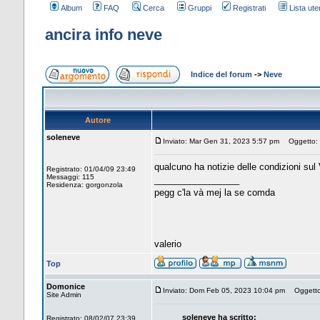
Album
FAQ
Cerca
Gruppi
Registrati
Lista uten
ancira info neve
Indice del forum
->
Neve
Autore
soleneve
Inviato: Mar Gen 31, 2023 5:57 pm
Oggetto: a
qualcuno ha notizie delle condizioni sul V
Registrato: 01/04/09 23:49
Messaggi: 115
_________________
Residenza: gorgonzola
pegg c'la và mej la se comda
valerio
Top
Domonice
Inviato: Dom Feb 05, 2023 10:04 pm
Oggetto: 
Site Admin
soleneve ha scritto:
Registrato: 08/02/07 23:39