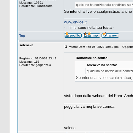
Messaggi: 10751
qualcuno ha notizie delle condizioni sul V
Residenza: Franciacorta
Se intendi a livello scialpinistico, anche
_________________
www.on-ice.it
- i limiti sono nella tua testa -
Top
soleneve
Inviato: Dom Feb 05, 2023 10:42 pm
Oggetto: 
Domonice ha scritto:
Registrato: 01/04/09 23:49
Messaggi: 115
Residenza: gorgonzola
soleneve ha scritto:
qualcuno ha notizie delle condizio
Se intendi a livello scialpinistico
visto dopo dalla webcam del Pora. Anche
_________________
pegg c'la và mej la se comda
valerio