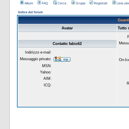
Album
FAQ
Cerca
Gruppi
Registrati
Lista uten
Indice del forum
Guarda
Avatar
Tutto 
R
Messa
Contatto fabio62
Indirizzo e-mail:
Messaggio privato:
On-Ic
MSN:
Yahoo:
AIM:
R
ICQ: