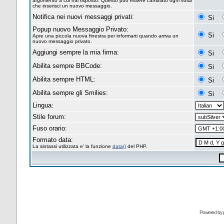
argomento a cui hai risposto. Questo può essere cambiato ogni volta
che inserisci un nuovo messaggio.
Notifica nei nuovi messaggi privati:
Si
Popup nuovo Messaggio Privato:
Si
Apre una piccola nuova finestra per informarti quando arriva un
nuovo messaggio privato.
Aggiungi sempre la mia firma:
Si
Abilita sempre BBCode:
Si
Abilita sempre HTML:
Si
Abilita sempre gli Smilies:
Si
Lingua:
Stile forum:
Fuso orario:
Formato data:
La sintassi utilizzata e' la funzione
data()
del PHP.
Powered by