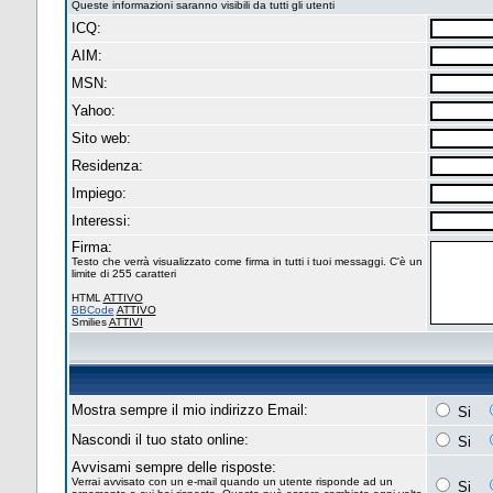
Queste informazioni saranno visibili da tutti gli utenti
ICQ:
AIM:
MSN:
Yahoo:
Sito web:
Residenza:
Impiego:
Interessi:
Firma:
Testo che verrà visualizzato come firma in tutti i tuoi messaggi. C'è un
limite di 255 caratteri
HTML
ATTIVO
BBCode
ATTIVO
Smilies
ATTIVI
Mostra sempre il mio indirizzo Email:
Si
Nascondi il tuo stato online:
Si
Avvisami sempre delle risposte:
Verrai avvisato con un e-mail quando un utente risponde ad un
Si