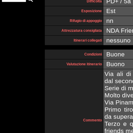
PD+ / 5a (
Difficoltà
Est
Esposizione
nn
Rifugio di appoggio
NDA Friend
Attrezzatura consigliata
nessuno
Itinerari collegati
Buone
Condizioni
Buono
Valutazione itinerario
Via ali d
dal second
Serie di m
Molto dive
Via Pinam
Primo tir
da superar
Commento
Terzo e q
friends me