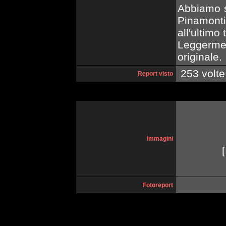
Abbiamo s
Pinamonti
all'ultimo t
Leggerme
originale.
253 volte
Report visto
Immagini
[
Fotoreport