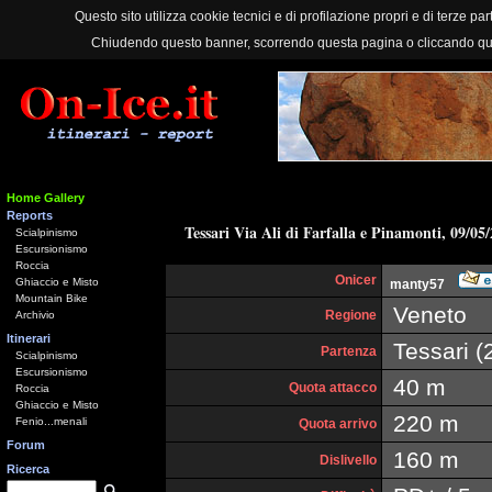
Questo sito utilizza cookie tecnici e di profilazione propri e di terze part
Chiudendo questo banner, scorrendo questa pagina o cliccando qu
Home Gallery
Reports
Tessari Via Ali di Farfalla e Pinamonti, 09/05
Scialpinismo
Escursionismo
Roccia
Onicer
Ghiaccio e Misto
manty57
Mountain Bike
Veneto
Regione
Archivio
Itinerari
Tessari (
Partenza
Scialpinismo
Escursionismo
40 m
Quota attacco
Roccia
Ghiaccio e Misto
220 m
Fenio...menali
Quota arrivo
Forum
160 m
Dislivello
Ricerca