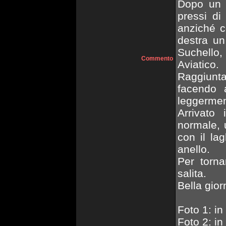
Dopo un t
pressi di
anziché c
destra un
Suchello,
Commento
Aviatico.
Raggiunt
facendo 
leggermen
Arrivato
normale, 
con il la
anello.
Per torna
salita.
Bella gior
Foto 1: in
Foto 2: in