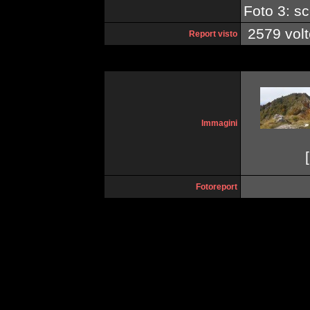
Foto 3: sc
2579 volt
Report visto
Immagini
[
Fotoreport