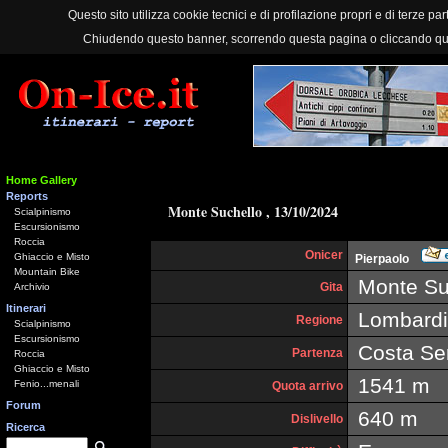
Questo sito utilizza cookie tecnici e di profilazione propri e di terze part
Chiudendo questo banner, scorrendo questa pagina o cliccando qu
Home Gallery
Reports
Monte Suchello , 13/10/2024
Scialpinismo
Escursionismo
Roccia
Onicer
Ghiaccio e Misto
Pierpaolo
Mountain Bike
Monte Su
Gita
Archivio
Itinerari
Lombardi
Regione
Scialpinismo
Escursionismo
Costa Ser
Partenza
Roccia
Ghiaccio e Misto
1541 m
Fenio...menali
Quota arrivo
Forum
640 m
Dislivello
Ricerca