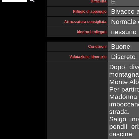
E
Difficoltà
Bivacco a
Rifugio di appoggio
Normale 
Attrezzatura consigliata
nessuno
Itinerari collegati
Buone
Condizioni
Discreto
Valutazione itinerario
Dopo div
montagna
Monte Alb
Per partir
Madonna 
imboccand
strada.
Salgo in
pendii e
cascine.