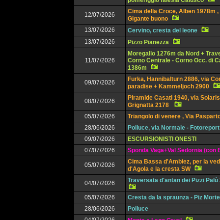
pomeriggio falesia Calusco
Cima della Croce, Alben 1978m , 
12/07/2026
Gigante buono
13/07/2026
Cervino, cresta del leone
13/07/2026
Pizzo Pianezza
Moregallo 1276m da Nord + Trav
11/07/2026
Corno Centrale - Corno Occ. di 
1386m
Furka, Hannibalturn 2886, via Co
09/07/2026
paradise + Kammeljoch 2900
Piramide Casati 1940, via Solaris
08/07/2026
Grignatta 2178
05/07/2026
Triangolo di venere , Via Paspart
28/06/2026
Polluce, via Normale - Fotoreport
09/07/2026
ESCURSIONISTI ONESTI
07/07/2026
Sponda Vaga+Val Sedornia (con E
Cima Bassa d'Ambiez, per la ved
05/07/2026
d'Agola e la cresta SW
Traversata d'antan dei Pizzi Pal
04/07/2026
05/07/2026
Cresta da la spraunza - Piz Mort
28/06/2026
Polluce