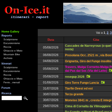
Home Gallery
Vai a
1
,
2
,
3
Reports
Data
Gita
Scialpinismo
Escursionismo
Cascades de Narreyroux (o quel
Roccia
05/08/2026
resta)
Ghiaccio e Misto
Mountain Bike
06/08/2026
Presolana Occ. 2521 m , via Bos
Archivio
04/08/2026
Grignetta, Giro del Fungo insolito
Itinerari
Travers. Malga Cornetto-Malga P
Scialpinismo
05/08/2026
dal Pas dal Soc (Via del Latte)
Escursionismo
Roccia
05/08/2026
resegup 2026
Ghiaccio e Misto
01/08/2026
Fenio...menali
Giro Torre Fungo Lancia
Forum
31/07/2026
Tiarfin Ovest ed est
Ricerca
30/07/2026
Terza grande
30/07/2026
Monviso 3841 m , cresta E integr
29/07/2026
Cima di Cornalta da Vilmaggiore