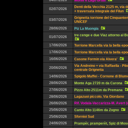
04/07/2026
Monte e Lago Grual
Denti della Vecchia 2125 m, via d
02/07/2026
+ traversata integrale del Filun
Grignetta torrione del Cinquanten
03/07/2026
UNICEF
28/06/2026
Piz La Muongia
tre cenge e due Viaz attorno al 
01/07/2026
17/06/2026
Torrione Marcella via la bella ep
17/06/2026
Torrione Marcella via la bella ep
16/06/2026
Casone Formin via Alvera'
Via Andreino + via Raffaella - Pil
20/06/2026
centrale Grignetta
14/06/2026
Spigolo Maffei - Cornone di Blu
28/06/2026
Monte Aga 2720 m da Carona
27/06/2026
Pizzo Alto 2511m da Premana
28/06/2026
Lagazuoi piccolo. Via Giordano
26/06/2026
Rif. Vodala-Vaccarizza-M. Avert (
25/06/2026
Canto Alto 1146m da Zogno
25/06/2026
Sfornioi Sud
24/06/2026
Prampèr, pramperèt, Spiz di Mos