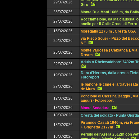
Da Caprile ai Piani di Pezzè per l
29/07/2026
Giro
28/07/2026
Monte Due Mani 1666 m, da Balla
Rocciamelone, da Malciaussia, c
27/07/2026
anello per il Colle Croce di Ferro
15/02/2026
Moregallo 1275 m , Cresta OSA
via Pisco Souer - Pizzo del Becco
25/07/2026
NE
Monte Valrossa ( Cabianca ), Via
25/07/2026
Dream
Adula o Rheinwaldhorn 3402m Tr
22/07/2026
Dent d'Herens, dalla cresta Tief
19/07/2026
Fotoreport
le banche le cime e la traversata
23/07/2026
de Mura
Poncione di Cassina Baggio , Via 
12/07/2026
auguri - Fotoreport
18/07/2026
Monte Sodadura
18/07/2026
Cresta del soldato - Punta Giorda
Piramide Casati 1940m, via Franc
18/07/2026
+ Grignetta 2177m
Periplo dell'Arera 2512m con vet
16/07/2026