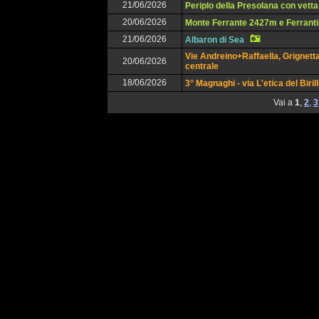
21/06/2026
Periplo della Presolana con vetta
20/06/2026
Monte Ferrante 2427m e Ferrant
21/06/2026
Albaron di Sea
Vie Andreino+Raffaella, Grignett
20/06/2026
centrale
18/06/2026
3° Magnaghi - via L'etica del Biril
Vai a
1
,
2
,
3