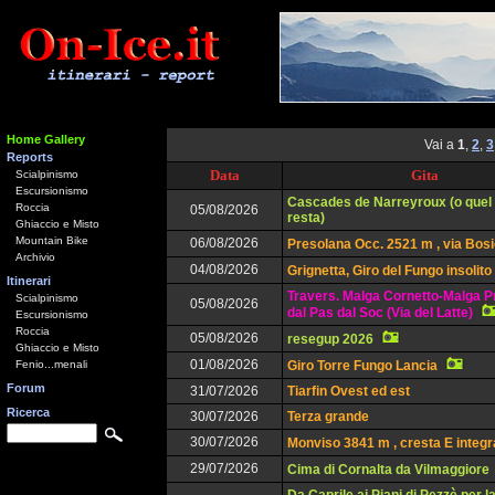
Home Gallery
Vai a
1
,
2
,
3
Reports
Data
Gita
Scialpinismo
Escursionismo
Cascades de Narreyroux (o quel
Roccia
05/08/2026
resta)
Ghiaccio e Misto
Mountain Bike
06/08/2026
Presolana Occ. 2521 m , via Bos
Archivio
04/08/2026
Grignetta, Giro del Fungo insolito
Itinerari
Travers. Malga Cornetto-Malga P
Scialpinismo
05/08/2026
dal Pas dal Soc (Via del Latte)
Escursionismo
Roccia
05/08/2026
resegup 2026
Ghiaccio e Misto
01/08/2026
Fenio...menali
Giro Torre Fungo Lancia
Forum
31/07/2026
Tiarfin Ovest ed est
Ricerca
30/07/2026
Terza grande
30/07/2026
Monviso 3841 m , cresta E integr
29/07/2026
Cima di Cornalta da Vilmaggiore