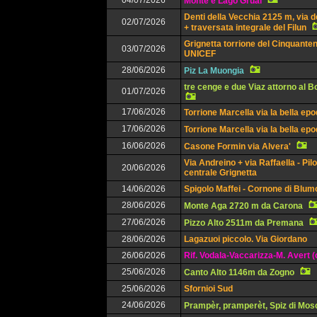
04/07/2026
Monte e Lago Grual
Denti della Vecchia 2125 m, via d
02/07/2026
+ traversata integrale del Filun
Grignetta torrione del Cinquanten
03/07/2026
UNICEF
28/06/2026
Piz La Muongia
tre cenge e due Viaz attorno al 
01/07/2026
17/06/2026
Torrione Marcella via la bella ep
17/06/2026
Torrione Marcella via la bella ep
16/06/2026
Casone Formin via Alvera'
Via Andreino + via Raffaella - Pil
20/06/2026
centrale Grignetta
14/06/2026
Spigolo Maffei - Cornone di Blu
28/06/2026
Monte Aga 2720 m da Carona
27/06/2026
Pizzo Alto 2511m da Premana
28/06/2026
Lagazuoi piccolo. Via Giordano
26/06/2026
Rif. Vodala-Vaccarizza-M. Avert (
25/06/2026
Canto Alto 1146m da Zogno
25/06/2026
Sfornioi Sud
24/06/2026
Prampèr, pramperèt, Spiz di Mos