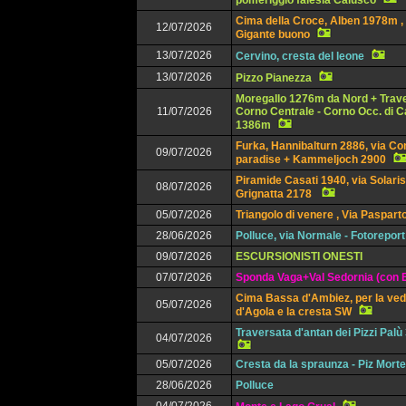
pomeriggio falesia Calusco
Cima della Croce, Alben 1978m , 
12/07/2026
Gigante buono
13/07/2026
Cervino, cresta del leone
13/07/2026
Pizzo Pianezza
Moregallo 1276m da Nord + Trav
11/07/2026
Corno Centrale - Corno Occ. di 
1386m
Furka, Hannibalturn 2886, via Co
09/07/2026
paradise + Kammeljoch 2900
Piramide Casati 1940, via Solaris
08/07/2026
Grignatta 2178
05/07/2026
Triangolo di venere , Via Paspart
28/06/2026
Polluce, via Normale - Fotoreport
09/07/2026
ESCURSIONISTI ONESTI
07/07/2026
Sponda Vaga+Val Sedornia (con E
Cima Bassa d'Ambiez, per la ved
05/07/2026
d'Agola e la cresta SW
Traversata d'antan dei Pizzi Pal
04/07/2026
05/07/2026
Cresta da la spraunza - Piz Mort
28/06/2026
Polluce