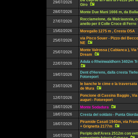
Da Caprile ai Piani di Pezzè per l
29/07/2026
Giro
28/07/2026
Monte Due Mani 1666 m, da Balla
Rocciamelone, da Malciaussia, c
27/07/2026
anello per il Colle Croce di Ferro
15/02/2026
Moregallo 1275 m , Cresta OSA
via Pisco Souer - Pizzo del Becco
25/07/2026
NE
Monte Valrossa ( Cabianca ), Via
25/07/2026
Dream
Adula o Rheinwaldhorn 3402m Tr
22/07/2026
Dent d'Herens, dalla cresta Tief
19/07/2026
Fotoreport
le banche le cime e la traversata
23/07/2026
de Mura
Poncione di Cassina Baggio , Via 
12/07/2026
auguri - Fotoreport
18/07/2026
Monte Sodadura
18/07/2026
Cresta del soldato - Punta Giorda
Piramide Casati 1940m, via Franc
18/07/2026
+ Grignetta 2177m
Periplo dell'Arera 2512m con vet
16/07/2026