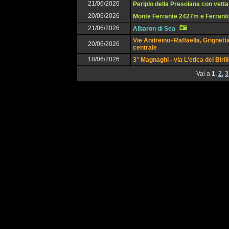
21/06/2026
Periplo della Presolana con vetta
20/06/2026
Monte Ferrante 2427m e Ferrant
21/06/2026
Albaron di Sea
Vie Andreino+Raffaella, Grignett
20/06/2026
centrale
18/06/2026
3° Magnaghi - via L'etica del Biril
Vai a
1
,
2
,
3