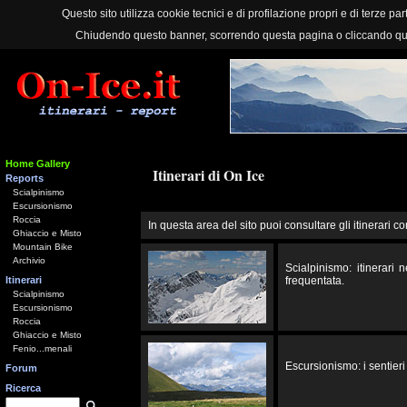
Questo sito utilizza cookie tecnici e di profilazione propri e di terze part
Chiudendo questo banner, scorrendo questa pagina o cliccando qu
Home Gallery
Itinerari di On Ice
Reports
Scialpinismo
Escursionismo
Roccia
In questa area del sito puoi consultare gli itinerari co
Ghiaccio e Misto
Mountain Bike
Archivio
Scialpinismo: itinerari
Itinerari
frequentata.
Scialpinismo
Escursionismo
Roccia
Ghiaccio e Misto
Fenio...menali
Escursionismo: i sentieri 
Forum
Ricerca