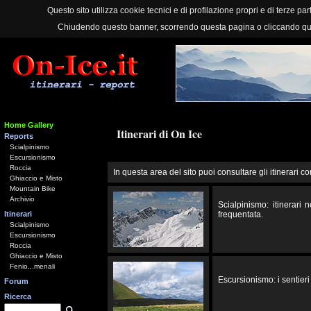
Questo sito utilizza cookie tecnici e di profilazione propri e di terze part
Chiudendo questo banner, scorrendo questa pagina o cliccando qu
Home Gallery
Itinerari di On Ice
Reports
Scialpinismo
Escursionismo
Roccia
In questa area del sito puoi consultare gli itinerari co
Ghiaccio e Misto
Mountain Bike
Archivio
Scialpinismo: itinerari
Itinerari
frequentata.
Scialpinismo
Escursionismo
Roccia
Ghiaccio e Misto
Fenio...menali
Escursionismo: i sentieri 
Forum
Ricerca