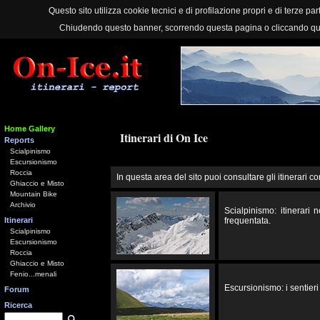
Questo sito utilizza cookie tecnici e di profilazione propri e di terze part
Chiudendo questo banner, scorrendo questa pagina o cliccando qu
Home Gallery
Itinerari di On Ice
Reports
Scialpinismo
Escursionismo
Roccia
In questa area del sito puoi consultare gli itinerari co
Ghiaccio e Misto
Mountain Bike
Archivio
Scialpinismo: itinerari
Itinerari
frequentata.
Scialpinismo
Escursionismo
Roccia
Ghiaccio e Misto
Fenio...menali
Escursionismo: i sentieri 
Forum
Ricerca