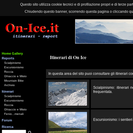
Questo sito utilizza cookie tecnici e di profilazione propri e di terze part
Chiudendo questo banner, scorrendo questa pagina o cliccando qu
Home Gallery
Itinerari di On Ice
Reports
Scialpinismo
Escursionismo
Roccia
In questa area del sito puoi consultare gli itinerari co
Ghiaccio e Misto
Mountain Bike
Archivio
Scialpinismo: itinerari
Itinerari
frequentata.
Scialpinismo
Escursionismo
Roccia
Ghiaccio e Misto
Fenio...menali
Escursionismo: i sentieri 
Forum
Ricerca