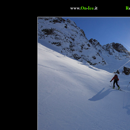
www.
On
-
Ice
.it
R