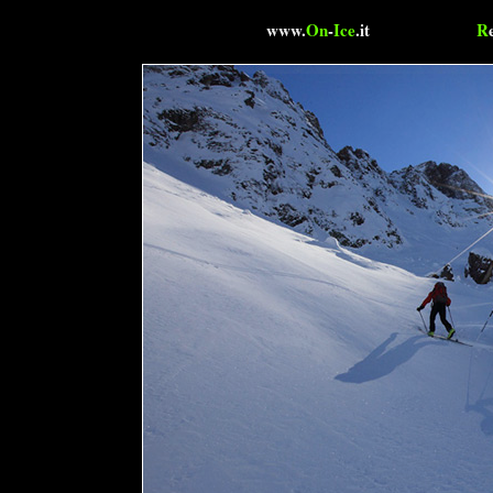
www.
On
-
Ice
.it
R