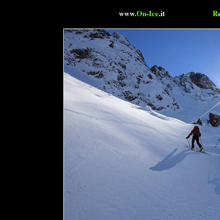
www.
On
-
Ice
.it
R