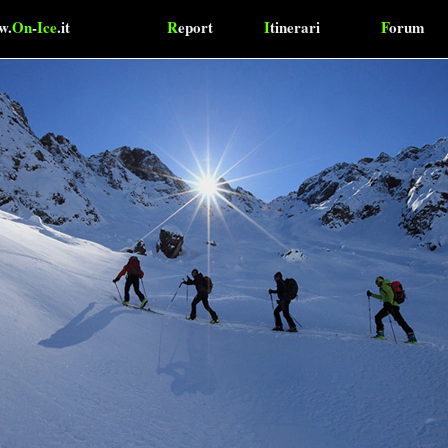
w.
On
-
Ice
.it
R
eport
I
tinerari
F
orum