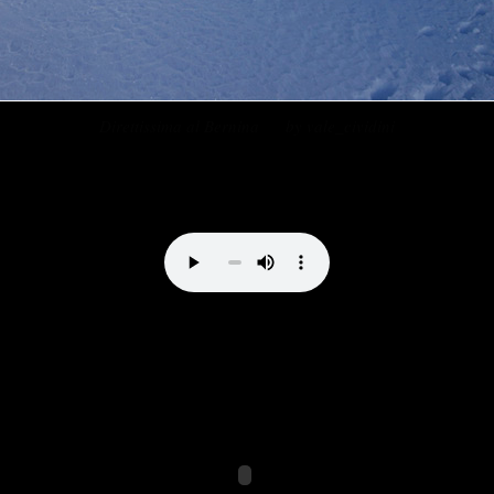
Direttissima al Bernina by vale_cividini