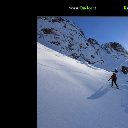
www.
On
-
Ice
.it
R