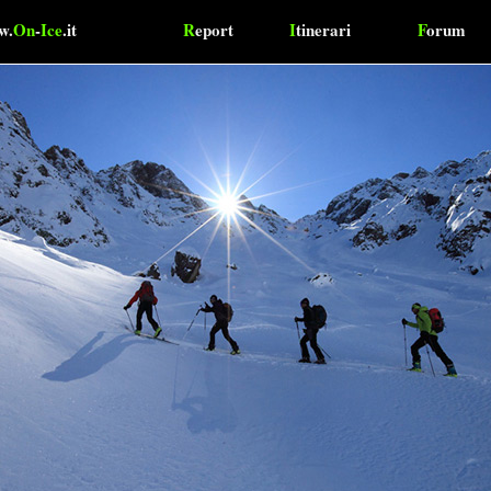
w.
On
-
Ice
.it
R
eport
I
tinerari
F
orum