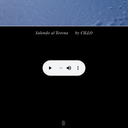
Direttissima al Bernina by vale_cividini