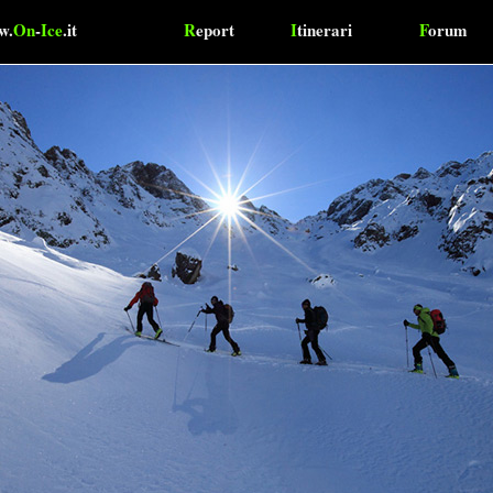
w.
On
-
Ice
.it
R
eport
I
tinerari
F
orum