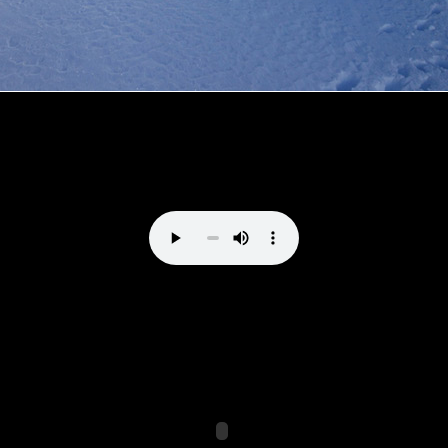
Direttissima al Bernina by vale_cividini