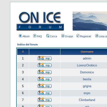
Album
FAQ
Cerca
Gruppi
Registrati
Lista u
Indice del forum
#
Username
1
admin
2
LorenzOrobico
3
Domonice
4
bestia
5
grigna
6
espo
7
Climberland
8
giò