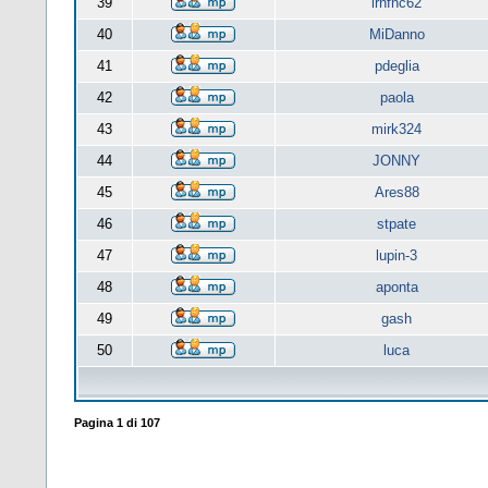
39
lrnfnc62
40
MiDanno
41
pdeglia
42
paola
43
mirk324
44
JONNY
45
Ares88
46
stpate
47
lupin-3
48
aponta
49
gash
50
luca
Pagina
1
di
107