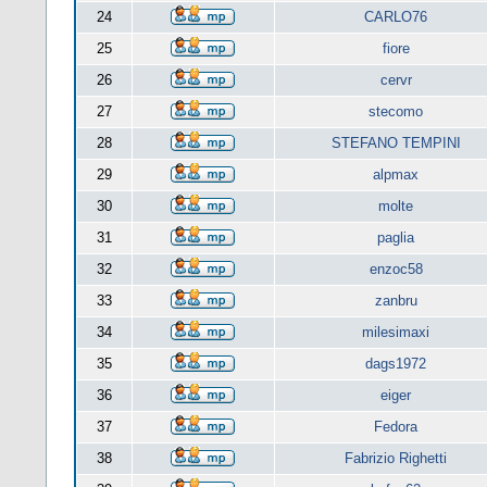
24
CARLO76
25
fiore
26
cervr
27
stecomo
28
STEFANO TEMPINI
29
alpmax
30
molte
31
paglia
32
enzoc58
33
zanbru
34
milesimaxi
35
dags1972
36
eiger
37
Fedora
38
Fabrizio Righetti