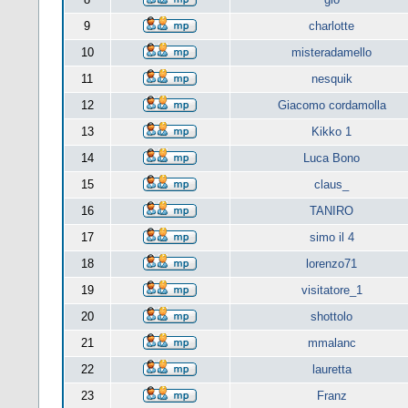
9
charlotte
10
misteradamello
11
nesquik
12
Giacomo cordamolla
13
Kikko 1
14
Luca Bono
15
claus_
16
TANIRO
17
simo il 4
18
lorenzo71
19
visitatore_1
20
shottolo
21
mmalanc
22
lauretta
23
Franz