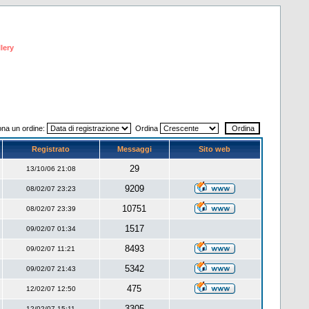
lery
ona un ordine:
Ordina
Registrato
Messaggi
Sito web
29
13/10/06 21:08
9209
08/02/07 23:23
10751
08/02/07 23:39
1517
09/02/07 01:34
8493
09/02/07 11:21
5342
09/02/07 21:43
475
12/02/07 12:50
3305
12/02/07 15:11