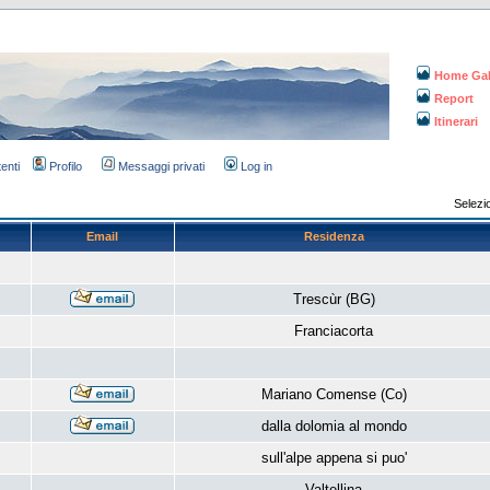
Home Gal
Report
Itinerari
tenti
Profilo
Messaggi privati
Log in
Selezi
Email
Residenza
Trescùr (BG)
Franciacorta
Mariano Comense (Co)
dalla dolomia al mondo
sull'alpe appena si puo'
Valtellina