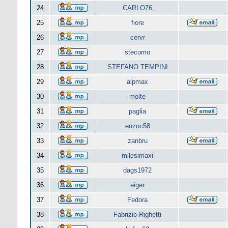
24
CARLO76
25
fiore
26
cervr
27
stecomo
28
STEFANO TEMPINI
29
alpmax
30
molte
31
paglia
32
enzoc58
33
zanbru
34
milesimaxi
35
dags1972
36
eiger
37
Fedora
38
Fabrizio Righetti