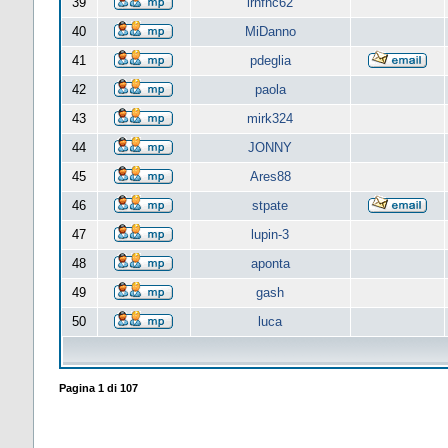
39
lrnfnc62
40
MiDanno
41
pdeglia
42
paola
43
mirk324
44
JONNY
45
Ares88
46
stpate
47
lupin-3
48
aponta
49
gash
50
luca
Pagina
1
di
107