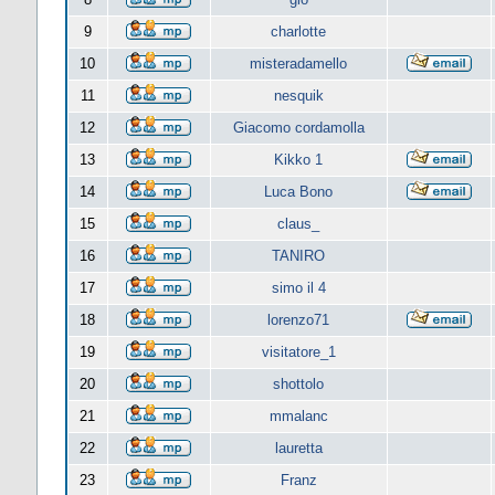
9
charlotte
10
misteradamello
11
nesquik
12
Giacomo cordamolla
13
Kikko 1
14
Luca Bono
15
claus_
16
TANIRO
17
simo il 4
18
lorenzo71
19
visitatore_1
20
shottolo
21
mmalanc
22
lauretta
23
Franz