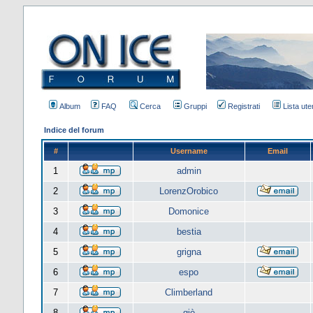
Album
FAQ
Cerca
Gruppi
Registrati
Lista uten
Indice del forum
#
Username
Email
1
admin
2
LorenzOrobico
3
Domonice
4
bestia
5
grigna
6
espo
7
Climberland
8
giò