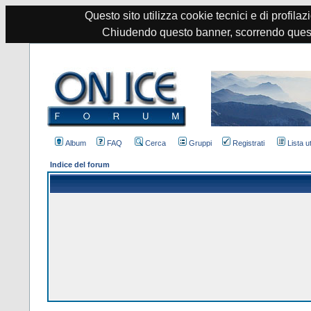
Questo sito utilizza cookie tecnici e di profilazi
Chiudendo questo banner, scorrendo quest
Album
FAQ
Cerca
Gruppi
Registrati
Lista u
Indice del forum