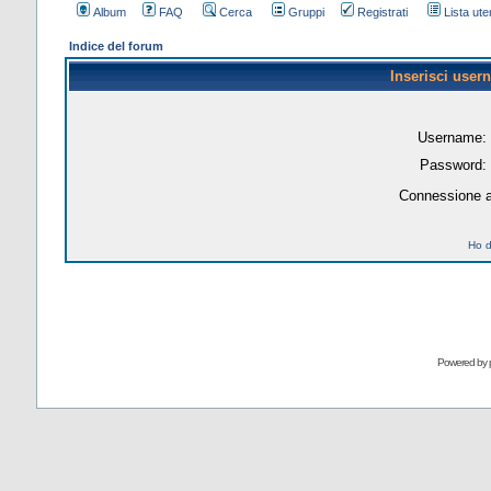
Album
FAQ
Cerca
Gruppi
Registrati
Lista uten
Indice del forum
Inserisci user
Username:
Password:
Connessione a
Ho d
Powered by