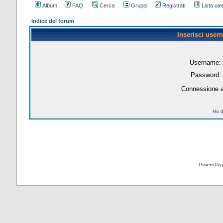
Album
FAQ
Cerca
Gruppi
Registrati
Lista uten
Indice del forum
Inserisci user
Username:
Password:
Connessione a
Ho d
Powered by