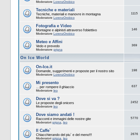
Moderatore
LorenzOrobico
Tecniche e materiali
1115
Tecniche, materiali e manovre in montagna
Moderatore
LorenzOrobico
Fotografia e Video
146
Montagne e alpinisti attraverso l'obiettivo
Moderatore
LorenzOrobico
Meteo e Affini
369
Vedo e prevedo
Moderatore
grigna
On Ice World
On-Ice.it
198
Domande, suggerimenti e proposte per il nostro sito
Moderatore
LorenzOrobico
Mi presento
637
... per rompere il ghiaccio
Moderatore
leo
Dove si va ?
2452
Le proposte degli onicers
Moderatore
leo
Dove siamo andati !
5770
Racconti e immagini delle nostre gite
Moderatori
grigna
,
leo
Il Caffe`
2676
Chiacchierando del piu` e del meno!!!
Moderatori
grigna
,
leo