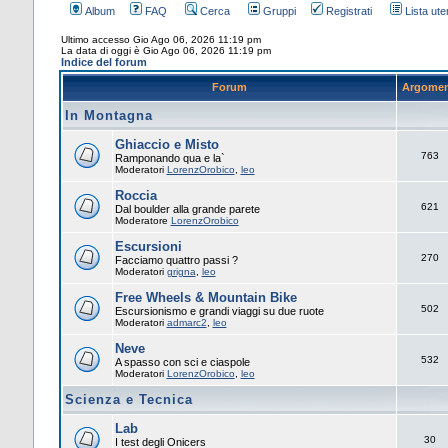
Album
FAQ
Cerca
Gruppi
Registrati
Lista uten
Ultimo accesso Gio Ago 06, 2026 11:19 pm
La data di oggi è Gio Ago 06, 2026 11:19 pm
Indice del forum
Forum
Argomen
In Montagna
Ghiaccio e Misto
763
Ramponando qua e la`
Moderatori
LorenzOrobico
,
leo
Roccia
621
Dal boulder alla grande parete
Moderatore
LorenzOrobico
Escursioni
270
Facciamo quattro passi ?
Moderatori
grigna
,
leo
Free Wheels & Mountain Bike
502
Escursionismo e grandi viaggi su due ruote
Moderatori
admarc2
,
leo
Neve
532
A spasso con sci e ciaspole
Moderatori
LorenzOrobico
,
leo
Scienza e Tecnica
Lab
30
I test degli Onicers