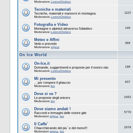
Moderatore
LorenzOrobico
Tecniche e materiali
1115
Tecniche, materiali e manovre in montagna
Moderatore
LorenzOrobico
Fotografia e Video
146
Montagne e alpinisti attraverso l'obiettivo
Moderatore
LorenzOrobico
Meteo e Affini
369
Vedo e prevedo
Moderatore
grigna
On Ice World
On-Ice.it
198
Domande, suggerimenti e proposte per il nostro sito
Moderatore
LorenzOrobico
Mi presento
637
... per rompere il ghiaccio
Moderatore
leo
Dove si va ?
2452
Le proposte degli onicers
Moderatore
leo
Dove siamo andati !
5770
Racconti e immagini delle nostre gite
Moderatori
grigna
,
leo
Il Caffe`
2676
Chiacchierando del piu` e del meno!!!
Moderatori
grigna
,
leo