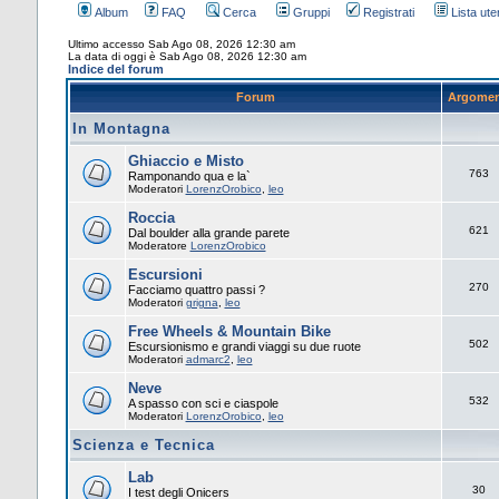
Album
FAQ
Cerca
Gruppi
Registrati
Lista uten
Ultimo accesso Sab Ago 08, 2026 12:30 am
La data di oggi è Sab Ago 08, 2026 12:30 am
Indice del forum
Forum
Argomen
In Montagna
Ghiaccio e Misto
763
Ramponando qua e la`
Moderatori
LorenzOrobico
,
leo
Roccia
621
Dal boulder alla grande parete
Moderatore
LorenzOrobico
Escursioni
270
Facciamo quattro passi ?
Moderatori
grigna
,
leo
Free Wheels & Mountain Bike
502
Escursionismo e grandi viaggi su due ruote
Moderatori
admarc2
,
leo
Neve
532
A spasso con sci e ciaspole
Moderatori
LorenzOrobico
,
leo
Scienza e Tecnica
Lab
30
I test degli Onicers