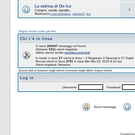
La vetrina di On Ice
2
Compro, vendo, baratto...
Moderatori
LorenzOrobico
,
admarc2
,
leo
Segna forum come già letti
Chi c'è in linea
Ci sono
200047
messaggi nel forum
Abbiamo
5311
utenti registrati
Ultimo utente iscritto
worldescortsclub
In totale ci sono
27
utenti in linea :: 0 Registrati, 0 Nascosti e 27 Ospiti
Record utenti in linea
3791
in data Mar Mar 03, 2026 8:10 am
Utenti registrati: Nessuno
Questi dati si basano sugli utenti connessi negli ultimi cinque minuti
Log in
Username:
Password:
Nuovi messaggi
Powered by