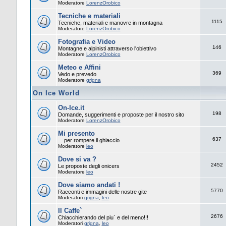
Moderatore
LorenzOrobico
Tecniche e materiali
1115
Tecniche, materiali e manovre in montagna
Moderatore
LorenzOrobico
Fotografia e Video
146
Montagne e alpinisti attraverso l'obiettivo
Moderatore
LorenzOrobico
Meteo e Affini
369
Vedo e prevedo
Moderatore
grigna
On Ice World
On-Ice.it
198
Domande, suggerimenti e proposte per il nostro sito
Moderatore
LorenzOrobico
Mi presento
637
... per rompere il ghiaccio
Moderatore
leo
Dove si va ?
2452
Le proposte degli onicers
Moderatore
leo
Dove siamo andati !
5770
Racconti e immagini delle nostre gite
Moderatori
grigna
,
leo
Il Caffe`
2676
Chiacchierando del piu` e del meno!!!
Moderatori
grigna
,
leo