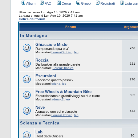
Album
FAQ
Cerca
Gruppi
Registrati
Lista uten
Ultimo accesso Lun Ago 10, 2026 7:41 am
La data di oggi è Lun Ago 10, 2026 7:41 am
Indice del forum
Forum
Argomen
In Montagna
Ghiaccio e Misto
763
Ramponando qua e la`
Moderatori
LorenzOrobico
,
leo
Roccia
621
Dal boulder alla grande parete
Moderatore
LorenzOrobico
Escursioni
270
Facciamo quattro passi ?
Moderatori
grigna
,
leo
Free Wheels & Mountain Bike
502
Escursionismo e grandi viaggi su due ruote
Moderatori
admarc2
,
leo
Neve
532
A spasso con sci e ciaspole
Moderatori
LorenzOrobico
,
leo
Scienza e Tecnica
Lab
30
I test degli Onicers