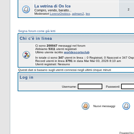
La vetrina di On Ice
2
Compro, vendo, baratto...
Moderatori
LorenzOrobico
,
admarc2
,
leo
Segna forum come già letti
Chi c'è in linea
Ci sono
200047
messaggi nel forum
Abbiamo
5311
utenti registrati
Ultimo utente iscritto
worldescortsclub
In totale ci sono
347
utenti in linea :: 0 Registrati, 0 Nascosti e 347 Osp
Record utenti in linea
3791
in data Mar Mar 03, 2026 8:10 am
Utenti registrati: Nessuno
Questi dati si basano sugli utenti connessi negli ultimi cinque minuti
Log in
Username:
Password:
Nuovi messaggi
Powered by