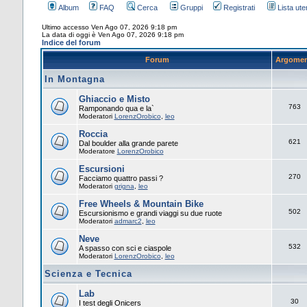
Album
FAQ
Cerca
Gruppi
Registrati
Lista uten
Ultimo accesso Ven Ago 07, 2026 9:18 pm
La data di oggi è Ven Ago 07, 2026 9:18 pm
Indice del forum
Forum
Argomen
In Montagna
Ghiaccio e Misto
763
Ramponando qua e la`
Moderatori
LorenzOrobico
,
leo
Roccia
621
Dal boulder alla grande parete
Moderatore
LorenzOrobico
Escursioni
270
Facciamo quattro passi ?
Moderatori
grigna
,
leo
Free Wheels & Mountain Bike
502
Escursionismo e grandi viaggi su due ruote
Moderatori
admarc2
,
leo
Neve
532
A spasso con sci e ciaspole
Moderatori
LorenzOrobico
,
leo
Scienza e Tecnica
Lab
30
I test degli Onicers