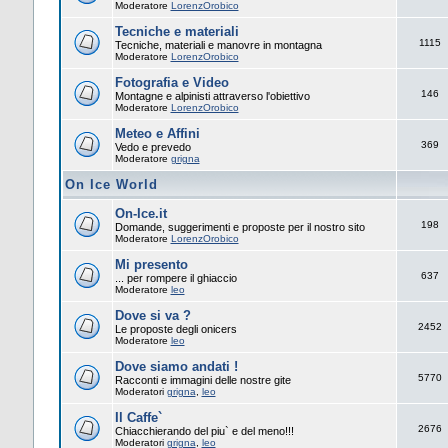
Moderatore
LorenzOrobico
Tecniche e materiali
1115
Tecniche, materiali e manovre in montagna
Moderatore
LorenzOrobico
Fotografia e Video
146
Montagne e alpinisti attraverso l'obiettivo
Moderatore
LorenzOrobico
Meteo e Affini
369
Vedo e prevedo
Moderatore
grigna
On Ice World
On-Ice.it
198
Domande, suggerimenti e proposte per il nostro sito
Moderatore
LorenzOrobico
Mi presento
637
... per rompere il ghiaccio
Moderatore
leo
Dove si va ?
2452
Le proposte degli onicers
Moderatore
leo
Dove siamo andati !
5770
Racconti e immagini delle nostre gite
Moderatori
grigna
,
leo
Il Caffe`
2676
Chiacchierando del piu` e del meno!!!
Moderatori
grigna
,
leo