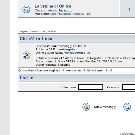
La vetrina di On Ice
2
Compro, vendo, baratto...
Moderatori
LorenzOrobico
,
admarc2
,
leo
Segna forum come già letti
Chi c'è in linea
Ci sono
200047
messaggi nel forum
Abbiamo
5311
utenti registrati
Ultimo utente iscritto
worldescortsclub
In totale ci sono
247
utenti in linea :: 0 Registrati, 0 Nascosti e 247 Osp
Record utenti in linea
3791
in data Mar Mar 03, 2026 8:10 am
Utenti registrati: Nessuno
Questi dati si basano sugli utenti connessi negli ultimi cinque minuti
Log in
Username:
Password:
Nuovi messaggi
Powered by