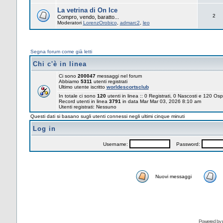
La vetrina di On Ice
2
Compro, vendo, baratto...
Moderatori
LorenzOrobico
,
admarc2
,
leo
Segna forum come già letti
Chi c'è in linea
Ci sono
200047
messaggi nel forum
Abbiamo
5311
utenti registrati
Ultimo utente iscritto
worldescortsclub
In totale ci sono
120
utenti in linea :: 0 Registrati, 0 Nascosti e 120 Osp
Record utenti in linea
3791
in data Mar Mar 03, 2026 8:10 am
Utenti registrati: Nessuno
Questi dati si basano sugli utenti connessi negli ultimi cinque minuti
Log in
Username:
Password:
Nuovi messaggi
Powered by