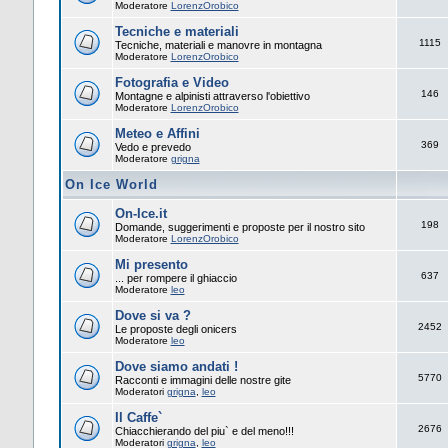
Moderatore
LorenzOrobico
Tecniche e materiali
1115
Tecniche, materiali e manovre in montagna
Moderatore
LorenzOrobico
Fotografia e Video
146
Montagne e alpinisti attraverso l'obiettivo
Moderatore
LorenzOrobico
Meteo e Affini
369
Vedo e prevedo
Moderatore
grigna
On Ice World
On-Ice.it
198
Domande, suggerimenti e proposte per il nostro sito
Moderatore
LorenzOrobico
Mi presento
637
... per rompere il ghiaccio
Moderatore
leo
Dove si va ?
2452
Le proposte degli onicers
Moderatore
leo
Dove siamo andati !
5770
Racconti e immagini delle nostre gite
Moderatori
grigna
,
leo
Il Caffe`
2676
Chiacchierando del piu` e del meno!!!
Moderatori
grigna
,
leo