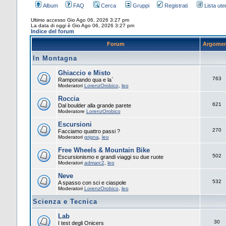
Album
FAQ
Cerca
Gruppi
Registrati
Lista uten
Ultimo accesso Gio Ago 06, 2026 3:27 pm
La data di oggi è Gio Ago 06, 2026 3:27 pm
Indice del forum
Forum
Argomen
In Montagna
Ghiaccio e Misto
763
Ramponando qua e la`
Moderatori
LorenzOrobico
,
leo
Roccia
621
Dal boulder alla grande parete
Moderatore
LorenzOrobico
Escursioni
270
Facciamo quattro passi ?
Moderatori
grigna
,
leo
Free Wheels & Mountain Bike
502
Escursionismo e grandi viaggi su due ruote
Moderatori
admarc2
,
leo
Neve
532
A spasso con sci e ciaspole
Moderatori
LorenzOrobico
,
leo
Scienza e Tecnica
Lab
30
I test degli Onicers