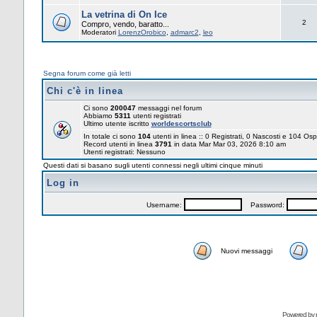
La vetrina di On Ice
2
Compro, vendo, baratto...
Moderatori
LorenzOrobico
,
admarc2
,
leo
Segna forum come già letti
Chi c'è in linea
Ci sono
200047
messaggi nel forum
Abbiamo
5311
utenti registrati
Ultimo utente iscritto
worldescortsclub
In totale ci sono
104
utenti in linea :: 0 Registrati, 0 Nascosti e 104 Osp
Record utenti in linea
3791
in data Mar Mar 03, 2026 8:10 am
Utenti registrati: Nessuno
Questi dati si basano sugli utenti connessi negli ultimi cinque minuti
Log in
Username:
Password:
Nuovi messaggi
Powered by