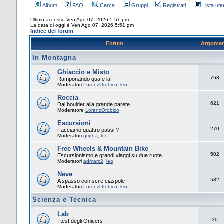
Album
FAQ
Cerca
Gruppi
Registrati
Lista uten
Ultimo accesso Ven Ago 07, 2026 5:51 pm
La data di oggi è Ven Ago 07, 2026 5:51 pm
Indice del forum
Forum
Argomen
In Montagna
Ghiaccio e Misto
763
Ramponando qua e la`
Moderatori
LorenzOrobico
,
leo
Roccia
621
Dal boulder alla grande parete
Moderatore
LorenzOrobico
Escursioni
270
Facciamo quattro passi ?
Moderatori
grigna
,
leo
Free Wheels & Mountain Bike
502
Escursionismo e grandi viaggi su due ruote
Moderatori
admarc2
,
leo
Neve
532
A spasso con sci e ciaspole
Moderatori
LorenzOrobico
,
leo
Scienza e Tecnica
Lab
30
I test degli Onicers