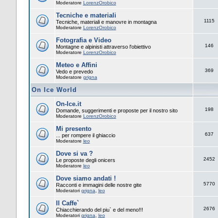
Moderatore
LorenzOrobico
Tecniche e materiali
1115
Tecniche, materiali e manovre in montagna
Moderatore
LorenzOrobico
Fotografia e Video
146
Montagne e alpinisti attraverso l'obiettivo
Moderatore
LorenzOrobico
Meteo e Affini
369
Vedo e prevedo
Moderatore
grigna
On Ice World
On-Ice.it
198
Domande, suggerimenti e proposte per il nostro sito
Moderatore
LorenzOrobico
Mi presento
637
... per rompere il ghiaccio
Moderatore
leo
Dove si va ?
2452
Le proposte degli onicers
Moderatore
leo
Dove siamo andati !
5770
Racconti e immagini delle nostre gite
Moderatori
grigna
,
leo
Il Caffe`
2676
Chiacchierando del piu` e del meno!!!
Moderatori
grigna
,
leo