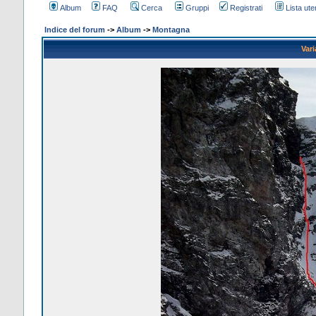
Album
FAQ
Cerca
Gruppi
Registrati
Lista uten
Indice del forum
->
Album
->
Montagna
Var