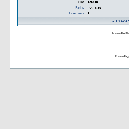
View:
125610
Rating:
not rated
Comments:
1
«
Prece
Powered by Pho
Powered by