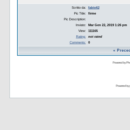
Scritto da:
fabio62
Pic Title:
firme
Pic Description:
Inviato:
Mar Gen 22, 2019 1:26 pm
View:
111165
Rating:
not rated
Comments:
0
«
Prece
Powered by Pho
Powered by