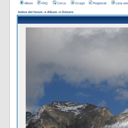
Album
FAQ
Cerca
Gruppi
Registrati
Lista uten
Indice del forum
->
Album
->
Onicers