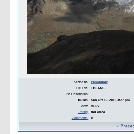
Scritto da:
Panoramix
Pic Title:
TBLANC
Pic Description:
Inviato:
Sab Ott 10, 2015 3:27 pm
View:
91177
Rating:
not rated
Comments:
0
«
Prece