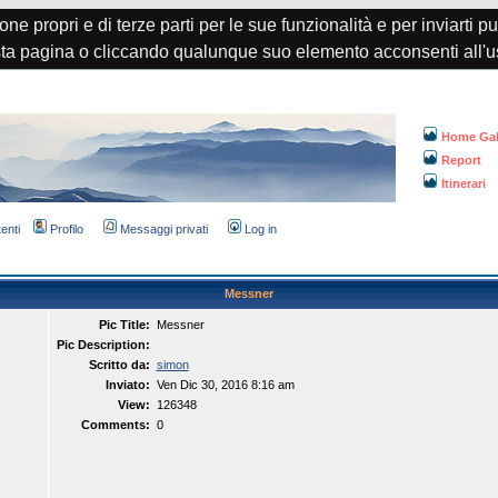
one propri e di terze parti per le sue funzionalità e per inviarti p
a pagina o cliccando qualunque suo elemento acconsenti all'u
Home Gal
Report
Itinerari
tenti
Profilo
Messaggi privati
Log in
Messner
Pic Title:
Messner
Pic Description:
Scritto da:
simon
Inviato:
Ven Dic 30, 2016 8:16 am
View:
126348
Comments:
0