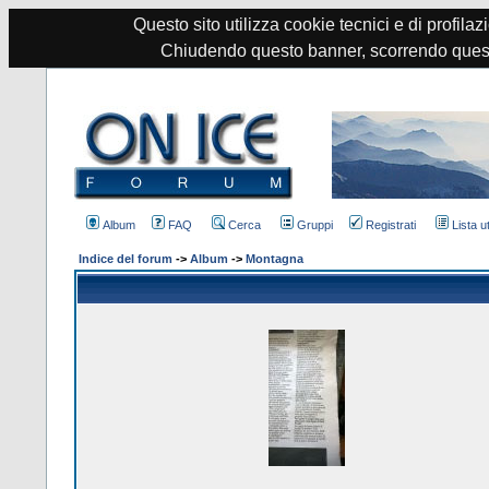
Questo sito utilizza cookie tecnici e di profilazi
Chiudendo questo banner, scorrendo quest
Album
FAQ
Cerca
Gruppi
Registrati
Lista u
Indice del forum
->
Album
->
Montagna