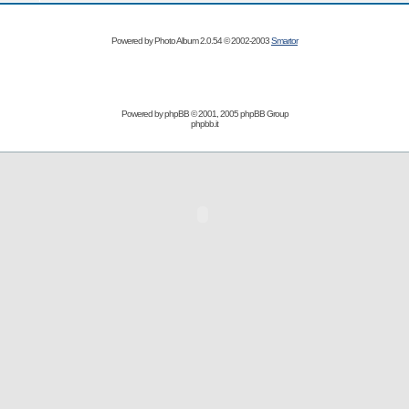
Powered by Photo Album 2.0.54 © 2002-2003
Smartor
Powered by
phpBB
© 2001, 2005 phpBB Group
phpbb.it