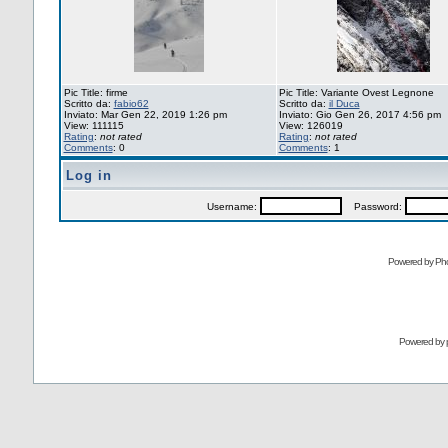
Pic Title: firme
Pic Title: Variante Ovest Legnone
Scritto da:
fabio62
Scritto da:
il Duca
Inviato: Mar Gen 22, 2019 1:26 pm
Inviato: Gio Gen 26, 2017 4:56 pm
View: 111115
View: 126019
Rating
:
not rated
Rating
:
not rated
Comments
: 0
Comments
: 1
Log in
Username:
Password:
Powered by Pho
Powered by