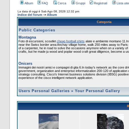
Album
FAQ
Cerca
Gruppi
Registrati
Lista uten
La data di oggi è Sab Ago 08, 2026 12:32 pm
Indice del forum
->
Album
Categoria
Public Categories
Montagna
Foto di escursioni, scoutlet
cheap football shirts
alate e ambiente montano 11.In
near the Swiss border area Anchay village home, walk 250 miles away to Paris
of a carpenter, he in road to solve the occasions anymore when on a variety of
crafts, but he made ju wood and poplar wood craft great diligence, become a usef
Onicers
Immagini dei nostri amici e compagni di gita 6.In today's network as the core dr
government, organization and enterprise informatization 200-120 of application 
strategy consulting. Cisco's Internet business solutions division (IBSG) positiv
experience of the cisco intelligent network application.
Users Personal Galleries
»
Your Personal Gallery
R